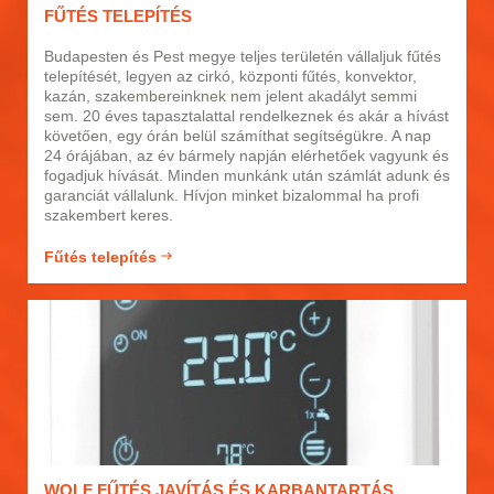
FŰTÉS TELEPÍTÉS
Budapesten és Pest megye teljes területén vállaljuk fűtés
telepítését, legyen az cirkó, központi fűtés, konvektor,
kazán, szakembereinknek nem jelent akadályt semmi
sem. 20 éves tapasztalattal rendelkeznek és akár a hívást
követően, egy órán belül számíthat segítségükre. A nap
24 órájában, az év bármely napján elérhetőek vagyunk és
fogadjuk hívását. Minden munkánk után számlát adunk és
garanciát vállalunk. Hívjon minket bizalommal ha profi
szakembert keres.
Fűtés telepítés
WOLF FŰTÉS JAVÍTÁS ÉS KARBANTARTÁS