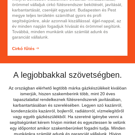
örömmel vállaljuk cirkó fütésrendszer bekötését, javítását,
karbantartását, cseréjét egyaránt. Budapesten és Pest
megye teljes területén számíthat gyors és profi
segítségünkre, akár azonnali kiszállással. éjjel-nappal, az
év minden napján fogadjuk hívását és örömmel segítünk.
Továbbá, minden munkánk után számlát adunk és
garanciát vállalunk.
Cirkó fűtés
A legjobbakkal szövetségben.
Az országban elérhető legtöbb márka gázkészülékeit kiválóan
ismerjük, hiszen szakemberink több, mint 20 éves
tapasztalattal rendelkeznek fűtésrendszerek javításában,
karbantartásában és szerelésében. Legyen szó kazánról,
kondenzációs kazánról, bojlerről, radiátorról, vízmelegítőről
vagy egyéb gázkészülékből. Ha szeretné igénybe venni a
segítségünket kérem hívjon minket és egyeztessen le velünk
egy időpontot amikor szakemberünket fogadni tudja. Minden
munkánkra számlát adunk és garanciát vállalunk. Hívjon