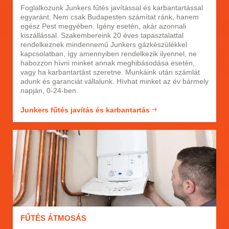
Foglalkozunk Junkers fűtés javítással és karbantartással
egyaránt. Nem csak Budapesten számítat ránk, hanem
egész Pest megyében. Igény esetén, akár azonnali
kiszállással. Szakembereink 20 éves tapasztalattal
rendelkeznek mindennemű Junkers gázkészülékkel
kapcsolatban, így amennyiben rendelkezik ilyennel, ne
habozzon hívni minket annak meghibásodása esetén,
vagy ha karbantartást szeretne. Munkáink után számlát
adunk és garanciát vállalunk. Hívhat minket az év bármely
napján, 0-24-ben.
Junkers fűtés javítás és karbantartás
FŰTÉS ÁTMOSÁS