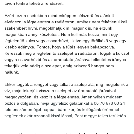
távon tönkre teheti a rendszert.
Ezért, ezen esetekben mindenképpen célszerű és ajánlott
elvégezni a légtelenítést a radiátoron, amihez nem feltétlenül kell
szakembert hívni, megoldhatjuk mi magunk is, ha érzünk
magunkban annyi késztetést. Nem kell más hozzá, mint egy
légtelenítő kulcs vagy csavarhúzó, illetve egy törölköző vagy egy
kisebb edényke. Fontos, hogy a fűtés legyen bekapcsolva.
Keressük meg a légtelenítő szelepet a radiátoron, fogjuk a kulcsot
vagy a csavarhúzót és az óramutató járásával ellentétes irányba
tekerjük vele addig a szelepet, amig sziszegő hangot nem
hallunk.
Ekkor tegyük a rongyot vagy tálkát a szelep alá, míg megjelenik a
víz, majd tekerjük vissza a szelepet az óramutató járásával
megegyezően, és kész is a légtelenítés.
Amennyiben mégsem
biztos a dolgában, hívja ügyfélszolgálatunkat a 06 70 678 00 24
telefonszámon éjjel-nappal, bármikor, és kollégáink örömmel
segítenek akár azonnali kiszállással, Pest megye teljes területén.