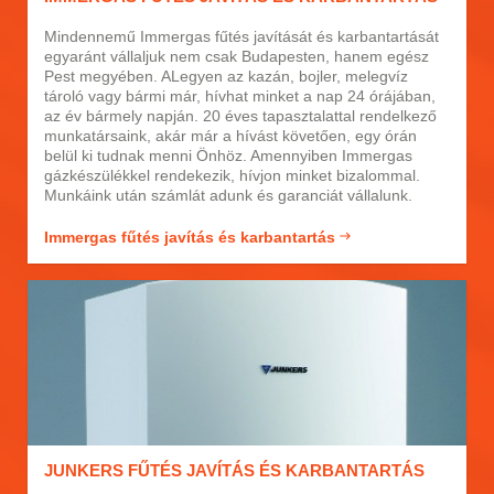
Mindennemű Immergas fűtés javítását és karbantartását
egyaránt vállaljuk nem csak Budapesten, hanem egész
Pest megyében. ALegyen az kazán, bojler, melegvíz
tároló vagy bármi már, hívhat minket a nap 24 órájában,
az év bármely napján. 20 éves tapasztalattal rendelkező
munkatársaink, akár már a hívást követően, egy órán
belül ki tudnak menni Önhöz. Amennyiben Immergas
gázkészülékkel rendekezik, hívjon minket bizalommal.
Munkáink után számlát adunk és garanciát vállalunk.
Immergas fűtés javítás és karbantartás
JUNKERS FŰTÉS JAVÍTÁS ÉS KARBANTARTÁS