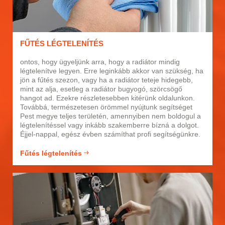
FŰTÉS LÉGTELENÍTÉS
ontos, hogy ügyeljünk arra, hogy a radiátor mindig
légtelenítve legyen. Erre leginkább akkor van szükség, ha
jön a fűtés szezon, vagy ha a radiátor teteje hidegebb,
mint az alja, esetleg a radiátor bugyogó, szörcsögő
hangot ad. Ezekre részletesebben kitérünk oldalunkon.
Továbbá, természetesen örömmel nyújtunk segítséget
Pest megye teljes területén, amennyiben nem boldogul a
légtelenítéssel vagy inkább szakemberre bízná a dolgot.
Éjjel-nappal, egész évben számíthat profi segítségünkre.
Fűtés légtelenítés