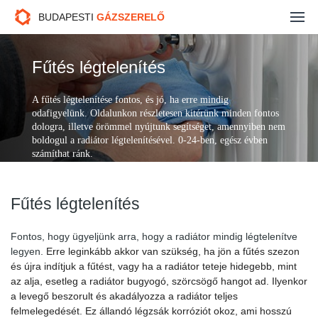
Gázszerelés
BUDAPESTI
GÁZSZERELŐ
Fűtésszerelés
Fűtés légtelenítés
Duguláselhárítás
A fűtés légtelenítése fontos, és jó, ha erre mindig
odafigyelünk. Oldalunkon részletesen kitérünk minden fontos
Kazán javítás
dologra, illetve örömmel nyújtunk segítséget, amennyiben nem
boldogul a radiátor légtelenítésével. 0-24-ben, egész évben
Ajánlatkérés
számíthat ránk.
Kapcsolat
Fűtés légtelenítés
Fontos, hogy ügyeljünk arra, hogy a radiátor mindig légtelenítve
legyen.
Erre leginkább akkor van szükség, ha jön a fűtés szezon
és újra indítjuk a fűtést, vagy ha a radiátor teteje hidegebb, mint
az alja, esetleg a radiátor bugyogó, szörcsögő hangot ad. Ilyenkor
a levegő beszorult és akadályozza a radiátor teljes
felmelegedését. Ez állandó légzsák korróziót okoz, ami hosszú