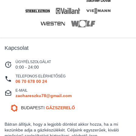
Kapcsolat
ÜGYFÉLSZOLGÁLAT
0:00 - 24:00
TELEFONOS ELÉRHETŐSÉG
06 70 678 00 24
E-MAIL
zachareszku78@gmail.com
BUDAPESTI
GÁZSZERELŐ
Bátran állítjuk, hogy a legjobb döntést akkor hozza, ha a mi
kezünkbe adja a gázkészülékét. Céljaink egyszerűek, kiváló
minőségű szolgáltatást biztosítani, elérhető áron.