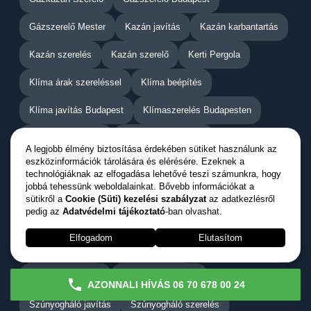
Gázszerelő Mester
Kazán javítás
Kazán karbantartás
Kazán szerelés
Kazán szerelő
Kerti Pergola
Klíma árak szereléssel
Klíma beépítés
Klíma javítás Budapest
Klímaszerelés Budapesten
Napellenző javítás
Napellenző szerelés
A legjobb élmény biztosítása érdekében sütiket használunk az
eszközinformációk tárolására és elérésére. Ezeknek a
Nozo Klímaszerelés
Nyílászáró Mester
technológiáknak az elfogadása lehetővé teszi számunkra, hogy
jobbá tehessünk weboldalainkat. Bővebb információkat a
Nyílászáró Pécs
Penészmentesítés Budapest
sütikről a
Cookie (Süti) kezelési szabályzat
az adatkezlésről
pedig az
Adatvédelmi tájékoztató
-ban olvashat.
Prémium redőny
Redőny javítás
Redőny készítés
Elfogadom
Elutasítom
Redőny szerelés
Redőny szerelés
Szobafestő Mester
Szúnyogháló árak
Szúnyogháló csere
AZONNALI HÍVÁS 06 70 678 00 24
Szúnyogháló javítás
Szúnyogháló szerelés