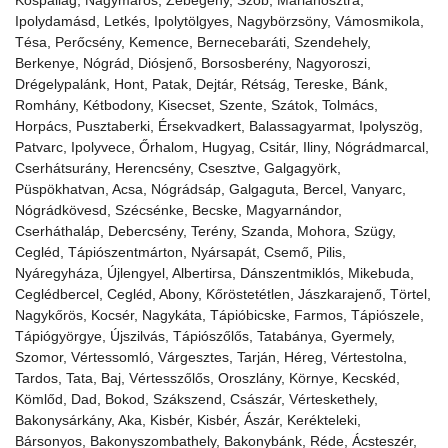
Ipolydamásd, Letkés, Ipolytölgyes, Nagybörzsöny, Vámosmikola,
Tésa, Perőcsény, Kemence, Bernecebaráti, Szendehely,
Berkenye, Nógrád, Diósjenő, Borsosberény, Nagyoroszi,
Drégelypalánk, Hont, Patak, Dejtár, Rétság, Tereske, Bánk,
Romhány, Kétbodony, Kisecset, Szente, Szátok, Tolmács,
Horpács, Pusztaberki, Érsekvadkert, Balassagyarmat, Ipolyszög,
Patvarc, Ipolyvece, Őrhalom, Hugyag, Csitár, Iliny, Nógrádmarcal,
Cserhátsurány, Herencsény, Csesztve, Galgagyörk,
Püspökhatvan, Acsa, Nógrádsáp, Galgaguta, Bercel, Vanyarc,
Nógrádkövesd, Szécsénke, Becske, Magyarnándor,
Cserháthaláp, Debercsény, Terény, Szanda, Mohora, Szügy,
Cegléd, Tápiószentmárton, Nyársapát, Csemő, Pilis,
Nyáregyháza, Újlengyel, Albertirsa, Dánszentmiklós, Mikebuda,
Ceglédbercel, Cegléd, Abony, Kőröstetétlen, Jászkarajenő, Törtel,
Nagykőrös, Kocsér, Nagykáta, Tápióbicske, Farmos, Tápiószele,
Tápiógyörgye, Újszilvás, Tápiószőlős, Tatabánya, Gyermely,
Szomor, Vértessomló, Várgesztes, Tarján, Héreg, Vértestolna,
Tardos, Tata, Baj, Vértesszőlős, Oroszlány, Környe, Kecskéd,
Kömlőd, Dad, Bokod, Szákszend, Császár, Vérteskethely,
Bakonysárkány, Aka, Kisbér, Kisbér, Ászár, Kerékteleki,
Bársonyos, Bakonyszombathely, Bakonybánk, Réde, Ácsteszér,