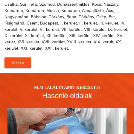
Csatka, Súr, Tata, Szomód, Dunaszentmiklós, Kocs, Naszály,
Komárom, Komárom, Mocsa, Komárom, Almásfüzitő, Ács,
Nagyigmánd, Bábolna, Tárkány, Bana, Tárkány, Csép, Ete,
Kisigmánd, Csém, Budapest, I. kerület, II. kerület, III. kerület, IV.
kerület, V. kerület, VI. kerület, VII. kerület, VIII. kerület, IX. kerület,
X. kerület, XI. kerület, XII. kerület, XIII. kerület, XIV. kerület, XV.
kerlet, XVI. kerület, XVII. kerület, XVIII. kerület, XIX. került, XX.
kerlület, XXI. kerület, XXII. kerület.
Vissza
NEM TALÁLTA AMIT KERESETT?
Hasonló oldalak