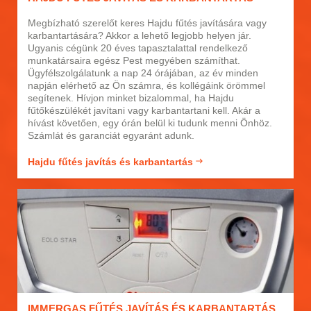
Megbízható szerelőt keres Hajdu fűtés javítására vagy
karbantartására? Akkor a lehető legjobb helyen jár.
Ugyanis cégünk 20 éves tapasztalattal rendelkező
munkatársaira egész Pest megyében számíthat.
Ügyfélszolgálatunk a nap 24 órájában, az év minden
napján elérhető az Ön számra, és kollégáink örömmel
segítenek. Hívjon minket bizalommal, ha Hajdu
fűtőkészülékét javítani vagy karbantartani kell. Akár a
hívást követően, egy órán belül ki tudunk menni Önhöz.
Számlát és garanciát egyaránt adunk.
Hajdu fűtés javítás és karbantartás
IMMERGAS FŰTÉS JAVÍTÁS ÉS KARBANTARTÁS