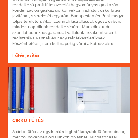
rendelkező profi fűtésszerelői hagyományos gázkazán,
kondenzációs gázkazán, konvektor, radiátor, cirkó fűtés
javítását, szerelését egyaránt Budapesten és Pest megye
teljes területén. Akár azonnali kiszállással, egész évben,
minden nap állunk rendelkezésére. Munkáink után
számlát adunk és garanciát vállalunk. Szakembereink
regisztrálva vannak és nagy raktárkészletüknek
köszönhetően, nem kell napokig várni alkatrészekre.
Fűtés javítás
CIRKÓ FŰTÉS
A cirkó fűtés az egyik talán leghatékonyabb fűtésrendszer,
melyről bővebben oldalunkon olvashat. Mindazonáltal,