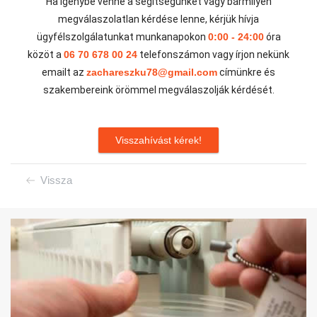
Ha igénybe venné a segítségünket vagy bármilyen
megválaszolatlan kérdése lenne, kérjük hívja
ügyfélszolgálatunkat munkanapokon
0:00 - 24:00
óra
közöt a
06 70 678 00 24
telefonszámon vagy írjon nekünk
emailt az
zachareszku78@gmail.com
címünkre és
szakembereink örömmel megválaszolják kérdését.
Visszahívást kérek!
Vissza