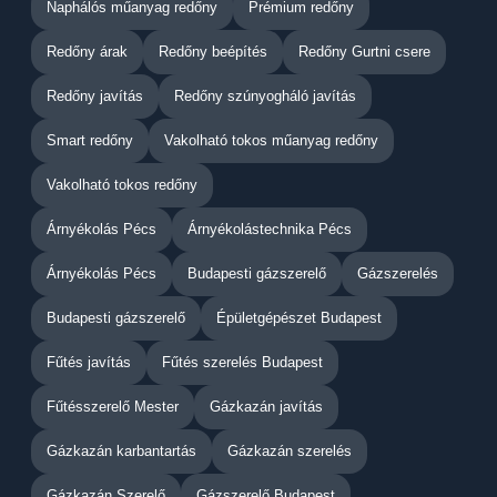
Naphálós műanyag redőny
Prémium redőny
Redőny árak
Redőny beépítés
Redőny Gurtni csere
Redőny javítás
Redőny szúnyogháló javítás
Smart redőny
Vakolható tokos műanyag redőny
Vakolható tokos redőny
Árnyékolás Pécs
Árnyékolástechnika Pécs
Árnyékolás Pécs
Budapesti gázszerelő
Gázszerelés
Budapesti gázszerelő
Épületgépészet Budapest
Fűtés javítás
Fűtés szerelés Budapest
Fűtésszerelő Mester
Gázkazán javítás
Gázkazán karbantartás
Gázkazán szerelés
Gázkazán Szerelő
Gázszerelő Budapest