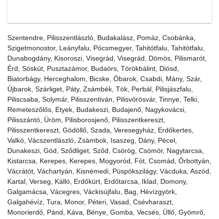
Szentendre, Pilisszentlászló, Budakalász, Pomáz, Csobánka,
Szigetmonostor, Leányfalu, Pócsmegyer, Tahitótfalu, Tahitótfalu,
Dunabogdány, Kisoroszi, Visegrád, Visegrád, Dömös, Pilismarót,
Érd, Sóskút, Pusztazámor, Budaörs, Törökbálint, Diósd,
Biatorbágy, Herceghalom, Bicske, Óbarok, Csabdi, Mány, Szár,
Újbarok, Szárliget, Páty, Zsámbék, Tök, Perbál, Pilisjászfalu,
Piliscsaba, Solymár, Pilisszentiván, Pilisvörösvár, Tinnye, Telki,
Remeteszőlős, Etyek, Budakeszi, Budajenő, Nagykovácsi,
Pilisszántó, Üröm, Pilisborosjenő, Pilisszentkereszt,
Pilisszentkereszt, Gödöllő, Szada, Veresegyház, Erdőkertes,
Valkó, Vácszentlászló, Zsámbok, Isaszeg, Dány, Pécel,
Dunakeszi, Göd, Sződliget, Sződ, Csörög, Csömör, Nagytarcsa,
Kistarcsa, Kerepes, Kerepes, Mogyoród, Fót, Csomád, Őrbottyán,
Vácrátót, Váchartyán, Kisnémedi, Püspökszilágy, Vácduka, Aszód,
Kartal, Verseg, Kálló, Erdőkürt, Erdőtarcsa, Iklad, Domony,
Galgamácsa, Vácegres, Váckisújfalu, Bag, Hévízgyörk,
Galgahévíz, Tura, Monor, Péteri, Vasad, Csévharaszt,
Monorierdő, Pánd, Káva, Bénye, Gomba, Vecsés, Üllő, Gyömrő,