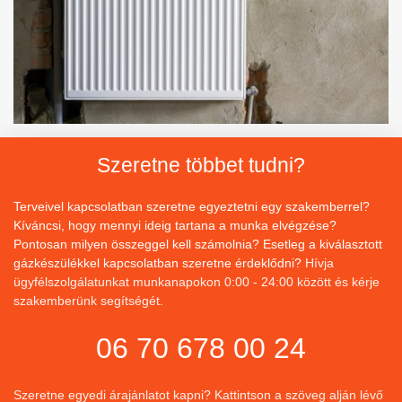
Szeretne többet tudni?
Terveivel kapcsolatban szeretne egyeztetni egy szakemberrel?
Kíváncsi, hogy mennyi ideig tartana a munka elvégzése?
Pontosan milyen összeggel kell számolnia? Esetleg a kiválasztott
gázkészülékkel kapcsolatban szeretne érdeklődni?
Hívja
ügyfélszolgálatunkat munkanapokon 0:00 - 24:00 között és kérje
szakemberünk segítségét.
06 70 678 00 24
Szeretne egyedi árajánlatot kapni? Kattintson a szöveg alján lévő