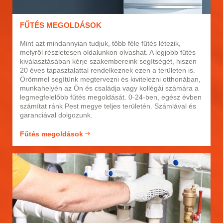
FŰTÉS MEGOLDÁSOK
Mint azt mindannyian tudjuk, több féle fűtés létezik,
melyről részletesen oldalunkon olvashat. A legjobb fűtés
kiválasztásában kérje szakembereink segítségét, hiszen
20 éves tapasztalattal rendelkeznek ezen a területen is.
Örömmel segítünk megtervezni és kivitelezni otthonában,
munkahelyén az Ön és családja vagy kollégái számára a
legmegfelelőbb fűtés megoldását. 0-24-ben, egész évben
számítat ránk Pest megye teljes területén. Számlával és
garanciával dolgozunk.
Fűtés megoldások