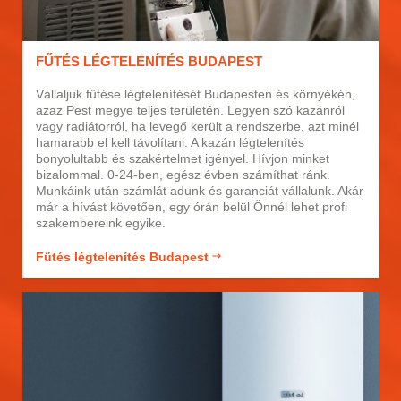
FŰTÉS LÉGTELENÍTÉS BUDAPEST
Vállaljuk fűtése légtelenítését Budapesten és környékén,
azaz Pest megye teljes területén. Legyen szó kazánról
vagy radiátorról, ha levegő került a rendszerbe, azt minél
hamarabb el kell távolítani. A kazán légtelenítés
bonyolultabb és szakértelmet igényel. Hívjon minket
bizalommal. 0-24-ben, egész évben számíthat ránk.
Munkáink után számlát adunk és garanciát vállalunk. Akár
már a hívást követően, egy órán belül Önnél lehet profi
szakembereink egyike.
Fűtés légtelenítés Budapest