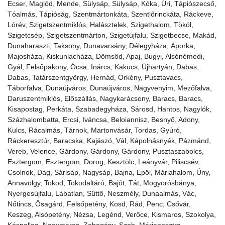
Ecser, Maglód, Mende, Sülysáp, Sülysáp, Kóka, Úri, Tápiószecső,
Tóalmás, Tápióság, Szentmártonkáta, Szentlőrinckáta, Ráckeve,
Lórév, Szigetszentmiklós, Halásztelek, Szigethalom, Tököl,
Szigetcsép, Szigetszentmárton, Szigetújfalu, Szigetbecse, Makád,
Dunaharaszti, Taksony, Dunavarsány, Délegyháza, Áporka,
Majosháza, Kiskunlacháza, Dömsöd, Apaj, Bugyi, Alsónémedi,
Gyál, Felsőpakony, Ócsa, Inárcs, Kakucs, Újhartyán, Dabas,
Dabas, Tatárszentgyörgy, Hernád, Örkény, Pusztavacs,
Táborfalva, Dunaújváros, Dunaújváros, Nagyvenyim, Mezőfalva,
Daruszentmiklós, Előszállás, Nagykarácsony, Baracs, Baracs,
Kisapostag, Perkáta, Szabadegyháza, Sárosd, Hantos, Nagylók,
Százhalombatta, Ercsi, Iváncsa, Beloiannisz, Besnyő, Adony,
Kulcs, Rácalmás, Tárnok, Martonvásár, Tordas, Gyúró,
Ráckeresztúr, Baracska, Kajászó, Vál, Kápolnásnyék, Pázmánd,
Vereb, Velence, Gárdony, Gárdony, Gárdony, Pusztaszabolcs,
Esztergom, Esztergom, Dorog, Kesztölc, Leányvár, Piliscsév,
Csolnok, Dág, Sárisáp, Nagysáp, Bajna, Epöl, Máriahalom, Úny,
Annavölgy, Tokod, Tokodaltáró, Bajót, Tát, Mogyorósbánya,
Nyergesújfalu, Lábatlan, Süttő, Neszmély, Dunaalmás, Vác,
Nőtincs, Ősagárd, Felsőpetény, Kosd, Rád, Penc, Csővár,
Keszeg, Alsópetény, Nézsa, Legénd, Verőce, Kismaros, Szokolya,
Kóspallag, Nagymaros, Zebegény, Szob, Márianosztra,