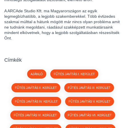
A ARCAde Studio Kft. ma Magyarországon az egyik
legmegbízhatóbb, a legjobb szakemberekkel. Több évtizedes
szakmai múlttal a hátunk mögött már nincs olyan probléma amit
ne tudnánk megoldani, ráadásul szakképzett munkatársaink
mindent elkövetnek, hogy a legjobb szolgáltatásban részesítsék
Önt.
Címkék
AJÁNLÓ
FŰTÉS JAVÍTÁS I. KERÜLET
FŰTÉS JAVÍTÁS II. KERÜLET
FŰTÉS JAVÍTÁS III. KERÜLET
FŰTÉS JAVÍTÁS IV. KERÜLET
FŰTÉS JAVÍTÁS V. KERÜLET
FŰTÉS JAVÍTÁS VI. KERÜLET
FŰTÉS JAVÍTÁS VII. KERÜLET