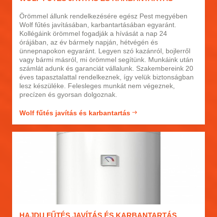
Örömmel állunk rendelkezésére egész Pest megyében
Wolf fűtés javításában, karbantartásában egyaránt.
Kollégáink örömmel fogadják a hívását a nap 24
órájában, az év bármely napján, hétvégén és
ünnepnapokon egyaránt. Legyen szó kazánról, bojlerről
vagy bármi másról, mi örömmel segítünk. Munkáink után
számlát adunk és garanciát vállalunk. Szakembereink 20
éves tapasztalattal rendelkeznek, így velük biztonságban
lesz készüléke. Felesleges munkát nem végeznek,
precízen és gyorsan dolgoznak.
Wolf fűtés javítás és karbantartás
HAJDU FŰTÉS JAVÍTÁS ÉS KARBANTARTÁS