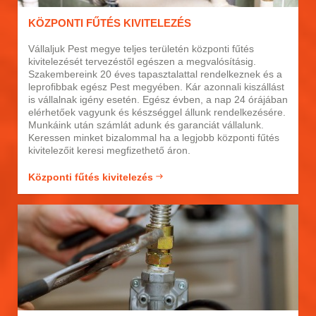
KÖZPONTI FŰTÉS KIVITELEZÉS
Vállaljuk Pest megye teljes területén központi fűtés
kivitelezését tervezéstől egészen a megvalósításig.
Szakembereink 20 éves tapasztalattal rendelkeznek és a
leprofibbak egész Pest megyében. Kár azonnali kiszállást
is vállalnak igény esetén. Egész évben, a nap 24 órájában
elérhetőek vagyunk és készséggel állunk rendelkezésére.
Munkáink után számlát adunk és garanciát vállalunk.
Keressen minket bizalommal ha a legjobb központi fűtés
kivitelezőit keresi megfizethető áron.
Központi fűtés kivitelezés