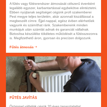
A fűtés vagy fűtésrendszer átmosását célszerű évenként
legalább egyszer, karbantartással egybekötve elintéztetni.
Ebben nyújtanak segítséget cégünk profi szakemberei
Pest megye teljes területén, akár azonnali kiszállással a
megbeszélt címre. Éjjel-nappal, egész évben elérhetőek
vagyunk és számíthat ránk. Szakembereink minden
munkájuk után számlát adnak és garanciát vállalnak.
Biztosítsa készüléke tökéletes működését a fűtésszezonra
is. Megfizethető áron, gyorsan és precízen dolgozunk.
Fűtés átmosás
FŰTÉS JAVÍTÁS
Örömmel vállalják cégük 20 éves tapasztalattal