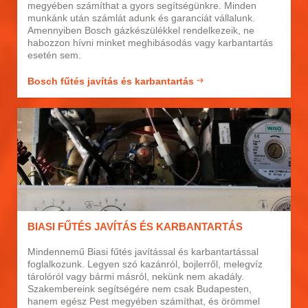
megyében számíthat a gyors segítségünkre. Minden
munkánk után számlát adunk és garanciát vállalunk.
Amennyiben Bosch gázkészülékkel rendelkezeik, ne
habozzon hívni minket meghibásodás vagy karbantartás
esetén sem.
Bosch fűtés javítás és karbantartás
BIASI FŰTÉS JAVÍTÁS ÉS KARBANTARTÁS
Mindennemű Biasi fűtés javítással és karbantartással
foglalkozunk. Legyen szó kazánról, bojlerről, melegvíz
tárolóról vagy bármi másról, nekünk nem akadály.
Szakembereink segítségére nem csak Budapesten,
hanem egész Pest megyében számíthat, és örömmel