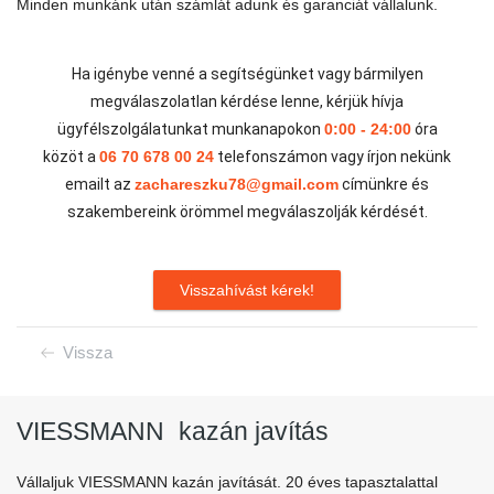
Minden munkánk után számlát adunk és garanciát vállalunk.
Ha igénybe venné a segítségünket vagy bármilyen
megválaszolatlan kérdése lenne, kérjük hívja
ügyfélszolgálatunkat munkanapokon
0:00 - 24:00
óra
közöt a
06 70 678 00 24
telefonszámon vagy írjon nekünk
emailt az
zachareszku78@gmail.com
címünkre és
szakembereink örömmel megválaszolják kérdését.
Visszahívást kérek!
Vissza
VIESSMANN
kazán javítás
Vállaljuk VIESSMANN kazán javítását. 20 éves tapasztalattal