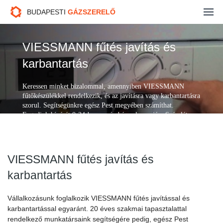
Gázszerelés
BUDAPESTI
GÁZSZERELŐ
Fűtésszerelés
VIESSMANN fűtés javítás és
Duguláselhárítás
karbantartás
Kazán javítás
Keressen minket bizalommal, amennyiben VIESSMANN
fűtőkészülékkel rendelkezik, és az javításra vagy karbantartásra
szorul. Segítségünkre egész Pest megyében számíthat.
Ajánlatkérés
Fogadjuk hívását 0-24-ben, az év bármely napján. Számlát
adunk és garanciát vállalunk.
Kapcsolat
VIESSMANN fűtés javítás és
karbantartás
Vállalkozásunk foglalkozik VIESSMANN fűtés javítással és
karbantartással egyaránt. 20 éves szakmai tapasztalattal
rendelkező munkatársaink segítségére pedig, egész Pest