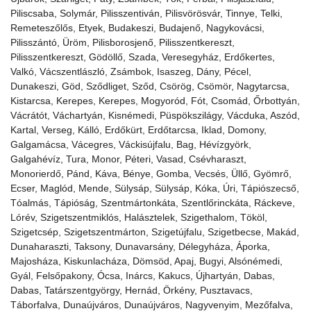
Piliscsaba, Solymár, Pilisszentiván, Pilisvörösvár, Tinnye, Telki,
Remeteszőlős, Etyek, Budakeszi, Budajenő, Nagykovácsi,
Pilisszántó, Üröm, Pilisborosjenő, Pilisszentkereszt,
Pilisszentkereszt, Gödöllő, Szada, Veresegyház, Erdőkertes,
Valkó, Vácszentlászló, Zsámbok, Isaszeg, Dány, Pécel,
Dunakeszi, Göd, Sződliget, Sződ, Csörög, Csömör, Nagytarcsa,
Kistarcsa, Kerepes, Kerepes, Mogyoród, Fót, Csomád, Őrbottyán,
Vácrátót, Váchartyán, Kisnémedi, Püspökszilágy, Vácduka, Aszód,
Kartal, Verseg, Kálló, Erdőkürt, Erdőtarcsa, Iklad, Domony,
Galgamácsa, Vácegres, Váckisújfalu, Bag, Hévízgyörk,
Galgahévíz, Tura, Monor, Péteri, Vasad, Csévharaszt,
Monorierdő, Pánd, Káva, Bénye, Gomba, Vecsés, Üllő, Gyömrő,
Ecser, Maglód, Mende, Sülysáp, Sülysáp, Kóka, Úri, Tápiószecső,
Tóalmás, Tápióság, Szentmártonkáta, Szentlőrinckáta, Ráckeve,
Lórév, Szigetszentmiklós, Halásztelek, Szigethalom, Tököl,
Szigetcsép, Szigetszentmárton, Szigetújfalu, Szigetbecse, Makád,
Dunaharaszti, Taksony, Dunavarsány, Délegyháza, Áporka,
Majosháza, Kiskunlacháza, Dömsöd, Apaj, Bugyi, Alsónémedi,
Gyál, Felsőpakony, Ócsa, Inárcs, Kakucs, Újhartyán, Dabas,
Dabas, Tatárszentgyörgy, Hernád, Örkény, Pusztavacs,
Táborfalva, Dunaújváros, Dunaújváros, Nagyvenyim, Mezőfalva,