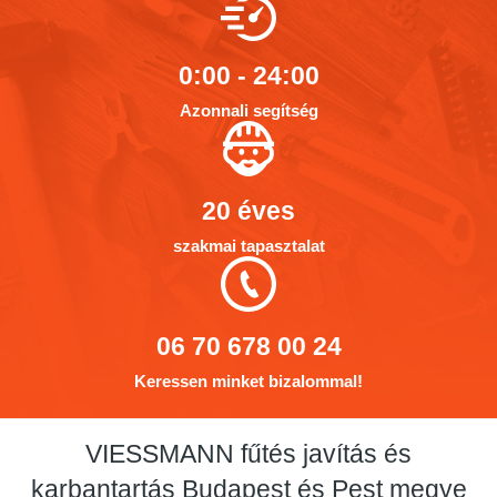
0:00 - 24:00
Azonnali segítség
20 éves
szakmai tapasztalat
06 70 678 00 24
Keressen minket bizalommal!
VIESSMANN fűtés javítás és
karbantartás Budapest és Pest megye