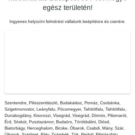
egész területén!
Ingyenes helyszíni felmérést vállalunk beépítésre és cserére.
Szentendre, Pilisszentlászló, Budakalász, Pomáz, Csobánka,
Szigetmonostor, Leányfalu, Pócsmegyer, Tahitótfalu, Tahitótfalu,
Dunabogdány, Kisoroszi, Visegrád, Visegrád, Dömös, Pilismarót,
Érd, Sóskút, Pusztazámor, Budaörs, Törökbálint, Diósd,
Biatorbágy, Herceghalom, Bicske, Óbarok, Csabdi, Mány, Szár,
Újbarok, Szárliget, Páty, Zsámbék, Tök, Perbál, Pilisjászfalu,