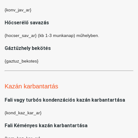
{konv_jav_ar}
Hőcserélő savazás
{hocser_sav_ar} (kb 1-3 munkanap) műhelyben.
Gáztűzhely bekötés
{gaztuz_bekotes}
Kazán karbantartás
Fali vagy turbós kondenzációs kazán karbantartása
{kond_kaz_kar_ar}
Fali Kéményes kazán karbantartása