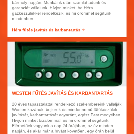
bármely napján. Munkáink után számlát adunk és
garanciát vállalunk. Hívjon minket, ha Héra
gázkészülékkel rendelkezik, és mi örömmel segítünk
mindenben.
Héra fűtés javítás és karbantartás
WESTEN FŰTÉS JAVÍTÁS ÉS KARBANTARTÁS
20 éves tapasztalattal rendelkező szakembereink vállalják
Westen kazánok, bojlerek és mindennemű fűtőkészülék
javítását, karbantartását egyaránt, egész Pest megyében.
Hívjon minket bizalommal, és mi örömmel segítünk.
Elérhetőek vagyunk a nap 24 órájában, az év minden
napján, és akár már a hívást követően, egy órán belül