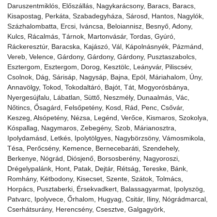
Daruszentmiklós, Előszállás, Nagykarácsony, Baracs, Baracs,
Kisapostag, Perkáta, Szabadegyháza, Sárosd, Hantos, Nagylók,
Százhalombatta, Ercsi, Iváncsa, Beloiannisz, Besnyő, Adony,
Kulcs, Rácalmás, Tárnok, Martonvásár, Tordas, Gyúró,
Ráckeresztúr, Baracska, Kajászó, Vál, Kápolnásnyék, Pázmánd,
Vereb, Velence, Gárdony, Gárdony, Gárdony, Pusztaszabolcs,
Esztergom, Esztergom, Dorog, Kesztölc, Leányvár, Piliscsév,
Csolnok, Dág, Sárisáp, Nagysáp, Bajna, Epöl, Máriahalom, Úny,
Annavölgy, Tokod, Tokodaltáró, Bajót, Tát, Mogyorósbánya,
Nyergesújfalu, Lábatlan, Süttő, Neszmély, Dunaalmás, Vác,
Nőtincs, Ősagárd, Felsőpetény, Kosd, Rád, Penc, Csővár,
Keszeg, Alsópetény, Nézsa, Legénd, Verőce, Kismaros, Szokolya,
Kóspallag, Nagymaros, Zebegény, Szob, Márianosztra,
Ipolydamásd, Letkés, Ipolytölgyes, Nagybörzsöny, Vámosmikola,
Tésa, Perőcsény, Kemence, Bernecebaráti, Szendehely,
Berkenye, Nógrád, Diósjenő, Borsosberény, Nagyoroszi,
Drégelypalánk, Hont, Patak, Dejtár, Rétság, Tereske, Bánk,
Romhány, Kétbodony, Kisecset, Szente, Szátok, Tolmács,
Horpács, Pusztaberki, Érsekvadkert, Balassagyarmat, Ipolyszög,
Patvarc, Ipolyvece, Őrhalom, Hugyag, Csitár, Iliny, Nógrádmarcal,
Cserhátsurány, Herencsény, Csesztve, Galgagyörk,