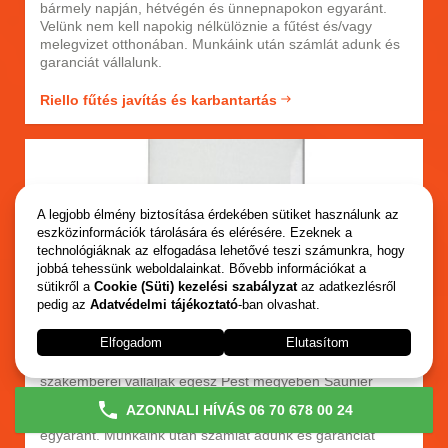
bármely napján, hétvégén és ünnepnapokon egyaránt.
Velünk nem kell napokig nélkülöznie a fűtést és/vagy
melegvizet otthonában. Munkáink után számlát adunk és
garanciát vállalunk.
Riello fűtés javítás és karbantartás
A legjobb élmény biztosítása érdekében sütiket használunk az
eszközinformációk tárolására és elérésére. Ezeknek a
technológiáknak az elfogadása lehetővé teszi számunkra, hogy
jobbá tehessünk weboldalainkat. Bővebb információkat a
sütikről a
Cookie (Süti) kezelési szabályzat
az adatkezlésről
pedig az
Adatvédelmi tájékoztató
-ban olvashat.
SAUNIER DUVAL FŰTÉS JAVÍTÁS ÉS
KARBANTARTÁS
Elfogadom
Elutasítom
Vállalkozásuk 20 éves tapsztalattal rendelkező
szakemberei vállalják egész Pest megyében Saunier
Duval kazánok, bojlerek, melegvíz tárolók és minden más
AZONNALI HÍVÁS 06 70 678 00 24
ezen márkájú készülék javítását és karbantartását
egyaránt. Munkáink után számlát adunk és garanciát