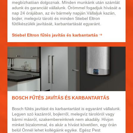
megbízhatóan dolgoznak. MInden munkánk után számlát
adunk és garanciát vállalunk. Örömmel fogadjuk hívását a
nap 24 órájában, az év bármely napján.Vállaljuk kazán,
bojler, melegvíz tároló és minden Stiebel Eltron
fűtőkészülék javítását, karbantartását egyaránt.
Stiebel Eltron fűtés javítás és karbantartás
BOSCH FŰTÉS JAVÍTÁS ÉS KARBANTARTÁS
Bosch fűtés javítást és karbantartást is egyaránt vállalunk.
Legyen szó kazánról, bojlerről, melegvíz tárolóról vagy
bármi másról, szakembereinknek nem akadály. Hívjon
minket bizalommal, és akár a hívást követően, egy órán
belül Önnél lehet kollégáink egyike. Egész Pest