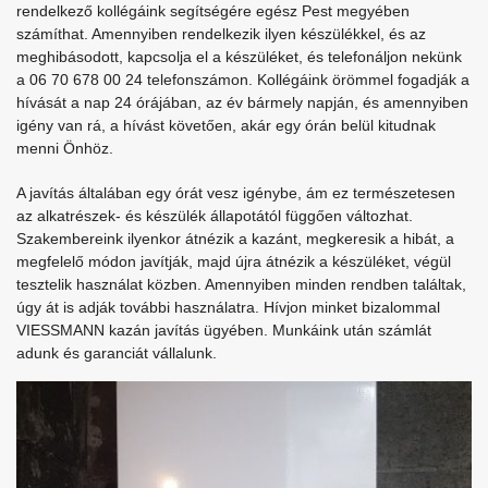
rendelkező kollégáink segítségére egész Pest megyében
számíthat. Amennyiben rendelkezik ilyen készülékkel, és az
meghibásodott, kapcsolja el a készüléket, és telefonáljon nekünk
a 06 70 678 00 24 telefonszámon. Kollégáink örömmel fogadják a
hívását a nap 24 órájában, az év bármely napján, és amennyiben
igény van rá, a hívást követően, akár egy órán belül kitudnak
menni Önhöz.
A javítás általában egy órát vesz igénybe, ám ez természetesen
az alkatrészek- és készülék állapotától függően változhat.
Szakembereink ilyenkor átnézik a kazánt, megkeresik a hibát, a
megfelelő módon javítják, majd újra átnézik a készüléket, végül
tesztelik használat közben. Amennyiben minden rendben találtak,
úgy át is adják további használatra. Hívjon minket bizalommal
VIESSMANN kazán javítás ügyében. Munkáink után számlát
adunk és garanciát vállalunk.