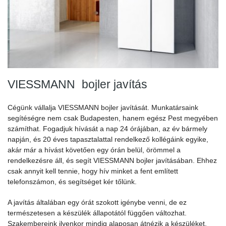
VIESSMANN
bojler javítás
Cégünk vállalja VIESSMANN bojler javítását. Munkatársaink
segítéségre nem csak Budapesten, hanem egész Pest megyében
számíthat. Fogadjuk hívását a nap 24 órájában, az év bármely
napján, és 20 éves tapasztalattal rendelkező kollégáink egyike,
akár már a hívást követően egy órán belül, örömmel a
rendelkezésre áll, és segít VIESSMANN bojler javításában. Ehhez
csak annyit kell tennie, hogy hív minket a fent említett
telefonszámon, és segítséget kér tőlünk.
A javítás általában egy órát szokott igénybe venni, de ez
természetesen a készülék állapotától függően változhat.
Szakembereink ilyenkor mindig alaposan átnézik a készüléket,