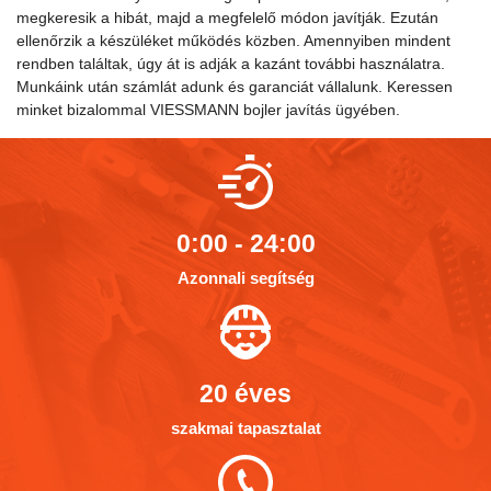
megkeresik a hibát, majd a megfelelő módon javítják. Ezután
ellenőrzik a készüléket működés közben. Amennyiben mindent
rendben találtak, úgy át is adják a kazánt további használatra.
Munkáink után számlát adunk és garanciát vállalunk. Keressen
minket bizalommal VIESSMANN bojler javítás ügyében.
0:00 - 24:00
Azonnali segítség
20 éves
szakmai tapasztalat