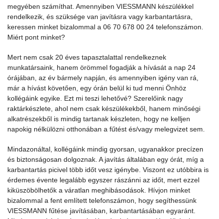
megyében számíthat. Amennyiben VIESSMANN készülékkel
rendelkezik, és szüksége van javításra vagy karbantartásra,
keressen minket bizalommal a 06 70 678 00 24 telefonszámon.
Miért pont minket?
Mert nem csak 20 éves tapasztalattal rendelkeznek
munkatársaink, hanem örömmel fogadják a hívását a nap 24
órájában, az év bármely napján, és amennyiben igény van rá,
már a hívást követően, egy órán belül ki tud menni Önhöz
kollégáink egyike. Ezt mi teszi lehetővé? Szerelőink nagy
raktárkészlete, ahol nem csak készülékekből, hanem minőségi
alkatrészekből is mindig tartanak készleten, hogy ne kelljen
napokig nélkülözni otthonában a fűtést és/vagy melegvizet sem.
Mindazonáltal, kollégáink mindig gyorsan, ugyanakkor precízen
és biztonságosan dolgoznak. A javítás általában egy órát, míg a
karbantartás picivel több időt vesz igénybe. Viszont ez utóbbira is
érdemes évente legalább egyszer rászánni az időt, mert ezzel
kiküszöbölhetők a váratlan meghibásodások. Hívjon minket
bizalommal a fent említett telefonszámon, hogy segíthessünk
VIESSMANN fűtése javításában, karbantartásában egyaránt.