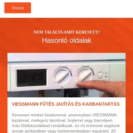
Vissza
NEM TALÁLTA AMIT KERESETT?
Hasonló oldalak
VIESSMANN FŰTÉS JAVÍTÁS ÉS KARBANTARTÁS
Keressen minket bizalommal, amennyiben VIESSMANN
kazánnal, melegvíz tárolóval, bojlerrel vagy bármilyen
más fűtőkészülékkel rendelkezik, és mi örömmel segítünk
annak javításában vagy karbantartásában egyaránt. 20