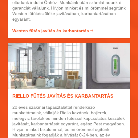
eltudunk indulni Önhöz. Munkáink után számlát adunk é
garanciát vállalunk. Hívjon minket és mi örömmel segítünk
Westen fűtőkészüléke javításában, karbantartásában
egyaránt.
Westen fűtés javítás és karbantartás
RIELLO FŰTÉS JAVÍTÁS ÉS KARBANTARTÁS
20 éves szakmai tapasztalattal rendelkező
munkatársaink, vállalják Riello kazánok, bojlerek,
melegvíz tárolók és minden fűtéssel kapcsolatos készülék
javítását, karbantartását egyaránt, egész Pest megyében.
Hívjon minket bizalommal, és mi örömmel egítünk.
Munkatársaink fogadják a hívását 0-24-ben, az év