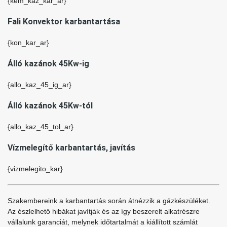
{kem_kaz_kar_ar}
Fali Konvektor karbantartása
{kon_kar_ar}
Álló kazánok 45Kw-ig
{allo_kaz_45_ig_ar}
Álló kazánok 45Kw-tól
{allo_kaz_45_tol_ar}
Vízmelegítő karbantartás, javítás
{vizmelegito_kar}
Szakembereink a karbantartás során átnézzik a gázkészüléket.
Az észlelhető hibákat javítják és az így beszerelt alkatrészre
vállalunk garanciát, melynek időtartalmát a kiállított számlát