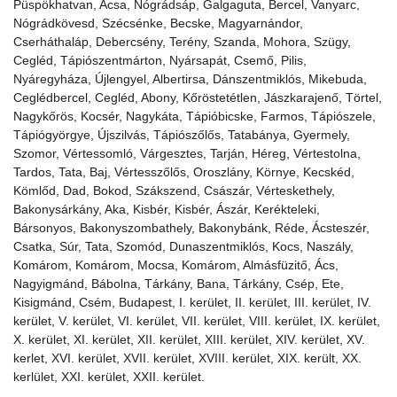
Püspökhatvan, Acsa, Nógrádsáp, Galgaguta, Bercel, Vanyarc,
Nógrádkövesd, Szécsénke, Becske, Magyarnándor,
Cserháthaláp, Debercsény, Terény, Szanda, Mohora, Szügy,
Cegléd, Tápiószentmárton, Nyársapát, Csemő, Pilis,
Nyáregyháza, Újlengyel, Albertirsa, Dánszentmiklós, Mikebuda,
Ceglédbercel, Cegléd, Abony, Kőröstetétlen, Jászkarajenő, Törtel,
Nagykőrös, Kocsér, Nagykáta, Tápióbicske, Farmos, Tápiószele,
Tápiógyörgye, Újszilvás, Tápiószőlős, Tatabánya, Gyermely,
Szomor, Vértessomló, Várgesztes, Tarján, Héreg, Vértestolna,
Tardos, Tata, Baj, Vértesszőlős, Oroszlány, Környe, Kecskéd,
Kömlőd, Dad, Bokod, Szákszend, Császár, Vérteskethely,
Bakonysárkány, Aka, Kisbér, Kisbér, Ászár, Kerékteleki,
Bársonyos, Bakonyszombathely, Bakonybánk, Réde, Ácsteszér,
Csatka, Súr, Tata, Szomód, Dunaszentmiklós, Kocs, Naszály,
Komárom, Komárom, Mocsa, Komárom, Almásfüzitő, Ács,
Nagyigmánd, Bábolna, Tárkány, Bana, Tárkány, Csép, Ete,
Kisigmánd, Csém, Budapest, I. kerület, II. kerület, III. kerület, IV.
kerület, V. kerület, VI. kerület, VII. kerület, VIII. kerület, IX. kerület,
X. kerület, XI. kerület, XII. kerület, XIII. kerület, XIV. kerület, XV.
kerlet, XVI. kerület, XVII. kerület, XVIII. kerület, XIX. került, XX.
kerlület, XXI. kerület, XXII. kerület.