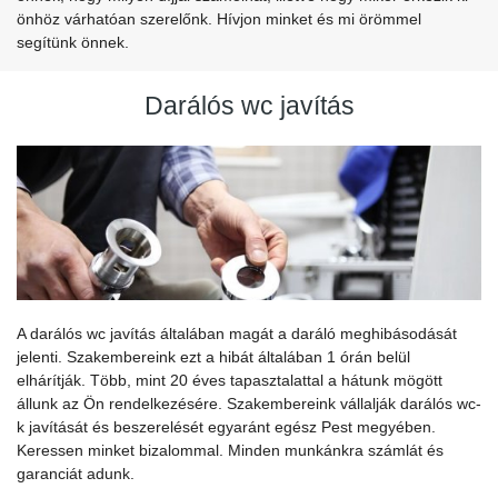
önhöz várhatóan szerelőnk. Hívjon minket és mi örömmel
segítünk önnek.
Darálós wc javítás
A darálós wc javítás általában magát a daráló meghibásodását
jelenti. Szakembereink ezt a hibát általában 1 órán belül
elhárítják. Több, mint 20 éves tapasztalattal a hátunk mögött
állunk az Ön rendelkezésére.
Szakembereink vállalják darálós wc-
k javítását és beszerelését egyaránt egész Pest megyében.
Keressen minket bizalommal. Minden munkánkra számlát és
garanciát adunk.