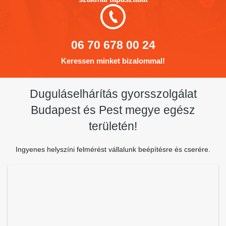
06 70 678 00 24
Keressen minket bizalommal!
Duguláselhárítás gyorsszolgálat
Budapest és Pest megye egész
területén!
Ingyenes helyszíni felmérést vállalunk beépítésre és cserére.