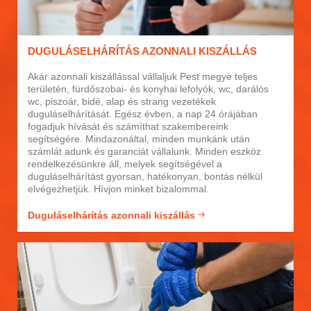
DUGULÁSELHÁRÍTÁS AZONNALI KISZÁLLÁS
Akár azonnali kiszállással vállaljuk Pest megye teljes
területén, fürdőszobai- és konyhai lefolyók, wc, darálós
wc, piszoár, bidé, alap és strang vezetékek
duguláselhárítását. Egész évben, a nap 24 órájában
fogadjuk hívását és számíthat szakembereink
segítségére. Mindazonáltal, minden munkánk után
számlát adunk és garanciát vállalunk. Minden eszköz
rendelkezésünkre áll, melyek segítségével a
duguláselhárítást gyorsan, hatékonyan, bontás nélkül
elvégezhetjük. Hívjon minket bizalommal.
Duguláselhárítás azonnali kiszállás