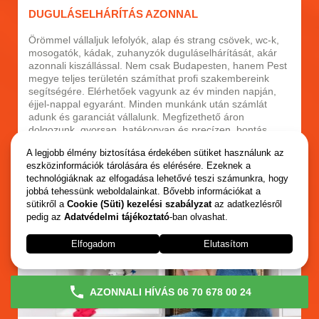
DUGULÁSELHÁRÍTÁS AZONNAL
Örömmel vállaljuk lefolyók, alap és strang csövek, wc-k,
mosogatók, kádak, zuhanyzók duguláselhárítását, akár
azonnali kiszállással. Nem csak Budapesten, hanem Pest
megye teljes területén számíthat profi szakembereink
segítségére. Elérhetőek vagyunk az év minden napján,
éjjel-nappal egyaránt. Minden munkánk után számlát
adunk és garanciát vállalunk. Megfizethető áron
dolgozunk, gyorsan, hatékonyan és precízen, bontás
nélkül. Hívjon minket bizalommal, mindig örömmel
A legjobb élmény biztosítása érdekében sütiket használunk az
segítünk.
eszközinformációk tárolására és elérésére. Ezeknek a
technológiáknak az elfogadása lehetővé teszi számunkra, hogy
Duguláselhárítás azonnal
jobbá tehessünk weboldalainkat. Bővebb információkat a
sütikről a
Cookie (Süti) kezelési szabályzat
az adatkezlésről
pedig az
Adatvédelmi tájékoztató
-ban olvashat.
Elfogadom
Elutasítom
AZONNALI HÍVÁS 06 70 678 00 24