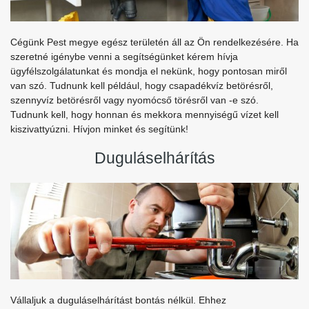
Cégünk Pest megye egész területén áll az Ön rendelkezésére. Ha
szeretné igénybe venni a segítségünket kérem hívja
ügyfélszolgálatunkat és mondja el nekünk, hogy pontosan miről
van szó. Tudnunk kell például, hogy csapadékvíz betörésről,
szennyvíz betörésről vagy nyomócső törésről van -e szó.
Tudnunk kell, hogy honnan és mekkora mennyiségű vízet kell
kiszivattyúzni. Hívjon minket és segítünk!
Duguláselhárítás
Vállaljuk a duguláselhárítást bontás nélkül. Ehhez