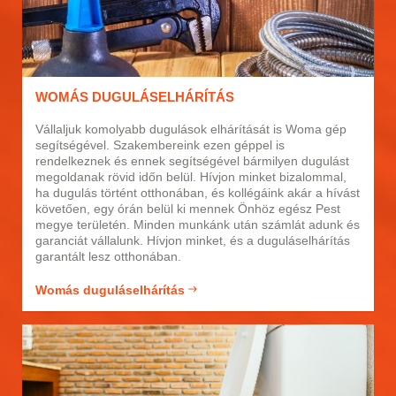
WOMÁS DUGULÁSELHÁRÍTÁS
Vállaljuk komolyabb dugulások elhárítását is Woma gép
segítségével. Szakembereink ezen géppel is
rendelkeznek és ennek segítségével bármilyen dugulást
megoldanak rövid időn belül. Hívjon minket bizalommal,
ha dugulás történt otthonában, és kollégáink akár a hívást
követően, egy órán belül ki mennek Önhöz egész Pest
megye területén. Minden munkánk után számlát adunk és
garanciát vállalunk. Hívjon minket, és a duguláselhárítás
garantált lesz otthonában.
Womás duguláselhárítás