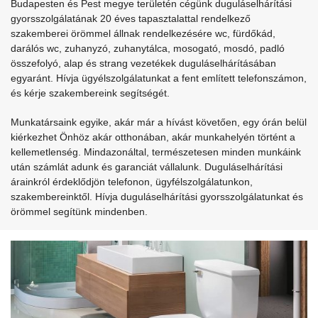
Budapesten és Pest megye területén cégünk duguláselhárítási
gyorsszolgálatának 20 éves tapasztalattal rendelkező
szakemberei örömmel állnak rendelkezésére wc, fürdőkád,
darálós wc, zuhanyzó, zuhanytálca, mosogató, mosdó, padló
összefolyó, alap és strang vezetékek duguláselhárításában
egyaránt. Hívja ügyélszolgálatunkat a fent említett telefonszámon,
és kérje szakembereink segítségét.
Munkatársaink egyike, akár már a hívást követően, egy órán belül
kiérkezhet Önhöz akár otthonában, akár munkahelyén történt a
kellemetlenség. Mindazonáltal, természetesen minden munkáink
után számlát adunk és garanciát vállalunk. Duguláselhárítási
árainkról érdeklődjön telefonon, ügyfélszolgálatunkon,
szakembereinktől. Hívja duguláselhárítási gyorsszolgálatunkat és
örömmel segítünk mindenben.