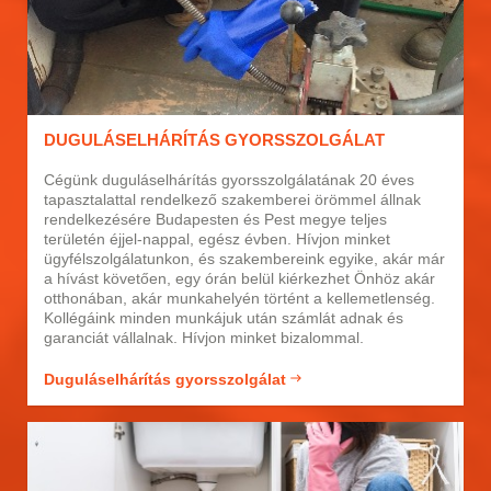
DUGULÁSELHÁRÍTÁS GYORSSZOLGÁLAT
Cégünk duguláselhárítás gyorsszolgálatának 20 éves
tapasztalattal rendelkező szakemberei örömmel állnak
rendelkezésére Budapesten és Pest megye teljes
területén éjjel-nappal, egész évben. Hívjon minket
ügyfélszolgálatunkon, és szakembereink egyike, akár már
a hívást követően, egy órán belül kiérkezhet Önhöz akár
otthonában, akár munkahelyén történt a kellemetlenség.
Kollégáink minden munkájuk után számlát adnak és
garanciát vállalnak. Hívjon minket bizalommal.
Duguláselhárítás gyorsszolgálat