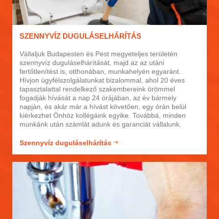
SZENNYVÍZ DUGULÁSELHÁRÍTÁS
Vállaljuk Budapesten és Pest megyeteljes területén
szennyvíz duguláselhárítását, majd az az utáni
fertőtlenítést is, otthonában, munkahelyén egyaránt.
Hívjon ügyfélszolgálatunkat bizalommal, ahol 20 éves
tapasztalattal rendelkező szakembereink örömmel
fogadják hívását a nap 24 órájában, az év bármely
napján, és akár már a hívást követően, egy órán belül
kiérkezhet Önhöz kollégáink egyike. Továbbá, minden
munkánk után számlát adunk és garanciát vállalunk.
Szennyvíz duguláselhárítás