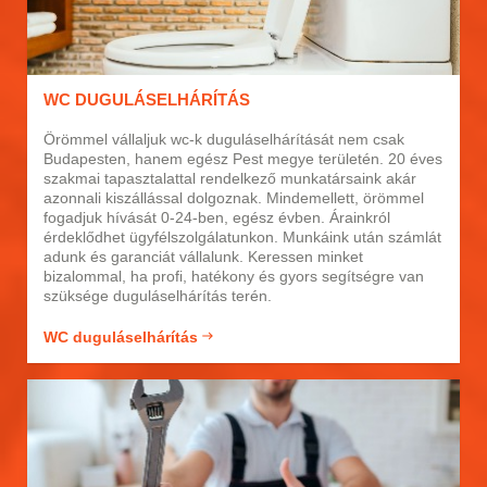
WC DUGULÁSELHÁRÍTÁS
Örömmel vállaljuk wc-k duguláselhárítását nem csak
Budapesten, hanem egész Pest megye területén. 20 éves
szakmai tapasztalattal rendelkező munkatársaink akár
azonnali kiszállással dolgoznak. Mindemellett, örömmel
fogadjuk hívását 0-24-ben, egész évben. Árainkról
érdeklődhet ügyfélszolgálatunkon. Munkáink után számlát
adunk és garanciát vállalunk. Keressen minket
bizalommal, ha profi, hatékony és gyors segítségre van
szüksége duguláselhárítás terén.
WC duguláselhárítás