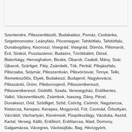
Szentendre, Pilisszentlászló, Budakalász, Pomáz, Csobánka,
Szigetmonostor, Leányfalu, Pócsmegyer, Tahitótfalu, Tahitótfalu,
Dunabogdány, Kisoroszi, Visegrád, Visegrád, Dömös, Pilismarót,
Érd, Sóskút, Pusztazámor, Budaörs, Törökbálint, Diósd,
Biatorbágy, Herceghalom, Bicske, Óbarok, Csabdi, Mány, Szár,
Újbarok, Szárliget, Páty, Zsámbék, Tök, Perbál, Pilisjászfalu,
Piliscsaba, Solymár, Pilisszentiván, Pilisvörösvár, Tinnye, Telki,
Remeteszőlős, Etyek, Budakeszi, Budajenő, Nagykovácsi,
Pilisszántó, Üröm, Pilisborosjenő, Pilisszentkereszt,
Pilisszentkereszt, Gödöllő, Szada, Veresegyház, Erdőkertes,
Valkó, Vácszentlászló, Zsámbok, Isaszeg, Dány, Pécel,
Dunakeszi, Göd, Sződliget, Sződ, Csörög, Csömör, Nagytarcsa,
Kistarcsa, Kerepes, Kerepes, Mogyoród, Fót, Csomád, Őrbottyán,
Vácrátót, Váchartyán, Kisnémedi, Püspökszilágy, Vácduka, Aszód,
Kartal, Verseg, Kálló, Erdőkürt, Erdőtarcsa, Iklad, Domony,
Galgamácsa, Vácegres, Váckisújfalu, Bag, Hévízgyörk,