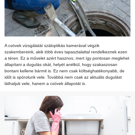
A csövek vizsgálatát száloptikás kamerával végzik
szakembereink, akik több éves tapasztalattal rendelkeznek ezen
a téren. Ez a művelet azért hasznos, mert így pontosan meglehet
állapítani a dugulás okát, helyét anélkül, hogy szakaszosan
bontani kellene bármit is. Ez nem csak költséghatékonyabb, de
időt is spórolunk vele. Továbbá nem csak az aktuális dugulást
láthatjuk vele, hanem a csövek állapotát is.