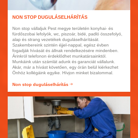
NON STOP DUGULÁSELHÁRÍTÁS
Non stop vállaljuk Pest megye területén konyhai- és
fürdőszobai lefolyók, wc, piszoár, bidé, padló összefolyó,
alap és strang vezetékek duguláselhárítását.
Szakembereink szintén éjjel-nappal, egész évben
fogadják hívását és állnak rendelkezésére mindenben.
Árinkról telefonon érdeklődhet munkatársainktól.
Munkáink után számlát adunk és garanciát vállalunk.
Akár, már a hívást követően, egy órán belül kiérkezhet
Önhöz kollégáink egyike. Hívjon minket bizalommal.
Non stop duguláselhárítás