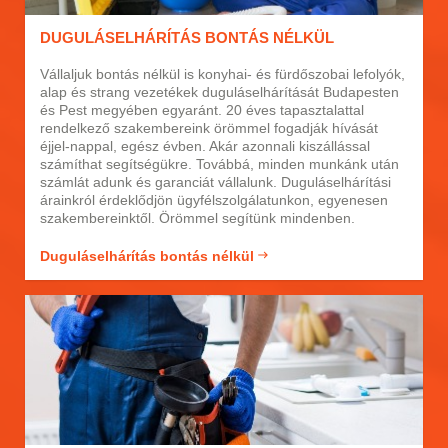
DUGULÁSELHÁRÍTÁS BONTÁS NÉLKÜL
Vállaljuk bontás nélkül is konyhai- és fürdőszobai lefolyók,
alap és strang vezetékek duguláselhárítását Budapesten
és Pest megyében egyaránt. 20 éves tapasztalattal
rendelkező szakembereink örömmel fogadják hívását
éjjel-nappal, egész évben. Akár azonnali kiszállással
számíthat segítségükre. Továbbá, minden munkánk után
számlát adunk és garanciát vállalunk. Duguláselhárítási
árainkról érdeklődjön ügyfélszolgálatunkon, egyenesen
szakembereinktől. Örömmel segítünk mindenben.
Duguláselhárítás bontás nélkül