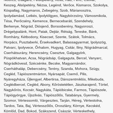
Keszeg, Alsópetény, Nézsa, Legénd, Verőce, Kismaros, Szokolya,
Kóspallag, Nagymaros, Zebegény, Szob, Márianosztra,
Ipolydamásd, Letkés, Ipolytölgyes, Nagybörzsöny, Vámosmikola,
Tésa, Perőcsény, Kemence, Bernecebaráti, Szendehely,
Berkenye, Nógrád, Diósjenő, Borsosberény, Nagyoroszi,
Drégelypalánk, Hont, Patak, Dejtár, Rétság, Tereske, Bánk,
Romhány, Kétbodony, Kisecset, Szente, Szátok, Tolmács,
Horpács, Pusztaberki, Érsekvadkert, Balassagyarmat, Ipolyszög,
Patvarc, Ipolyvece, Őrhalom, Hugyag, Csitár, Iliny, Nógrádmarcal,
Cserhátsurány, Herencsény, Csesztve, Galgagyörk,
Püspökhatvan, Acsa, Nógrádsáp, Galgaguta, Bercel, Vanyarc,
Nógrádkövesd, Szécsénke, Becske, Magyarnándor,
Cserháthaláp, Debercsény, Terény, Szanda, Mohora, Szügy,
Cegléd, Tápiószentmárton, Nyársapát, Csemő, Pilis,
Nyáregyháza, Újlengyel, Albertirsa, Dánszentmiklós, Mikebuda,
Ceglédbercel, Cegléd, Abony, Kőröstetétlen, Jászkarajenő, Törtel,
Nagykőrös, Kocsér, Nagykáta, Tápióbicske, Farmos, Tápiószele,
Tápiógyörgye, Újszilvás, Tápiószőlős, Tatabánya, Gyermely,
Szomor, Vértessomló, Várgesztes, Tarján, Héreg, Vértestolna,
Tardos, Tata, Baj, Vértesszőlős, Oroszlány, Környe, Kecskéd,
Kömlőd, Dad, Bokod, Szákszend, Császár, Vérteskethely,