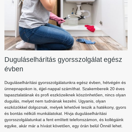
Duguláselhárítás gyorsszolgálat egész
évben
Duguláselhárítási gyorsszolgálatunkra egész évben, hétvégén és
ünnepnapokon is, éjjel-nappal számíthat. Szakembereik 20 éves
tapasztalatának és profi eszközeiknek köszönhetően, nincs olyan
dugulás, melyet nem tudnának kezelni. Ugyanis, olyan
eszközökkel dolgoznak, melyek lehetővé teszik a hatékony, gyors
és bontás nélküli munkálatokat. Hívja duguláselhárítási
gyorsszolgálatunkat a fent említett telefonszámon, és kollégáink
egyike, akár már a hívást követően, egy órán belül Önnél lehet.