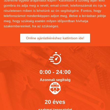
Szeretne egyedi árajánlatot kapni? Kattintson a szöveg alján lévő
gombra és adja meg a nevét, email címét, telefonszámát és írja le
részletesen miben is lehetünk az ön segítségére.
Fontos, hogy
telefonszámot mindenképpen adjon meg, illetve a leírásban jelölje
meg, hogy szükség esetén milyen időpontban hívhatja
szakembereinket, ha az szükséges.
Online ajánlatkéréshez kattintson ide!
0:00 - 24:00
Azonnali segítség
20 éves
szakmai tapasztalat