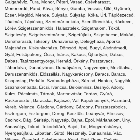
Galgahévíz, Tura, Monor, Péteri, Vasad, Csévharaszt,
Monorierdő, Pánd, Káva, Bénye, Gomba, Vecsés, Üllő, Gyömrő,
Ecser, Maglód, Mende, Sülysáp, Sülysáp, Kóka, Úri, Tápiószecső,
Tóalmás, Tápióság, Szentmártonkáta, Szentlőrinckáta, Ráckeve,
Lórév, Szigetszentmiklós, Halásztelek, Szigethalom, Tököl,
Szigetcsép, Szigetszentmárton, Szigetújfalu, Szigetbecse, Makád,
Dunaharaszti, Taksony, Dunavarsány, Délegyháza, Áporka,
Majosháza, Kiskunlacháza, Dömsöd, Apaj, Bugyi, Alsónémedi,
Gyál, Felsőpakony, Ócsa, Inárcs, Kakucs, Újhartyán, Dabas,
Dabas, Tatárszentgyörgy, Hernád, Örkény, Pusztavacs,
Táborfalva, Dunaújváros, Dunaújváros, Nagyvenyim, Mezőfalva,
Daruszentmiklós, Előszállás, Nagykarácsony, Baracs, Baracs,
Kisapostag, Perkáta, Szabadegyháza, Sárosd, Hantos, Nagylók,
Százhalombatta, Ercsi, Iváncsa, Beloiannisz, Besnyő, Adony,
Kulcs, Rácalmás, Tárnok, Martonvásár, Tordas, Gyúró,
Ráckeresztúr, Baracska, Kajászó, Vál, Kápolnásnyék, Pázmánd,
Vereb, Velence, Gárdony, Gárdony, Gárdony, Pusztaszabolcs,
Esztergom, Esztergom, Dorog, Kesztölc, Leányvár, Piliscsév,
Csolnok, Dág, Sárisáp, Nagysáp, Bajna, Epöl, Máriahalom, Úny,
Annavölgy, Tokod, Tokodaltáró, Bajót, Tát, Mogyorósbánya,
Nyergesújfalu, Lábatlan, Süttő, Neszmély, Dunaalmás, Vác,
Nőtincs, Ősagárd, Felsőpetény, Kosd, Rád, Penc, Csővár,