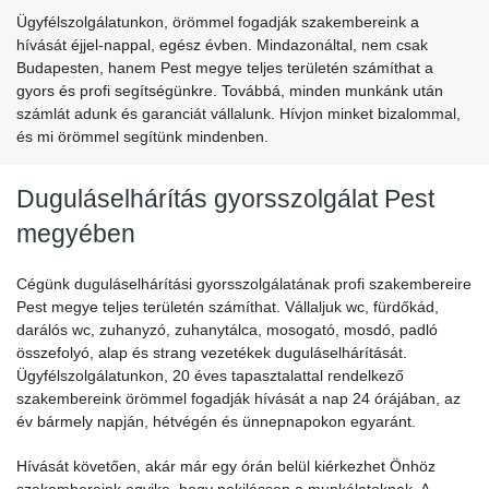
Ügyfélszolgálatunkon, örömmel fogadják szakembereink a
hívását éjjel-nappal, egész évben. Mindazonáltal, nem csak
Budapesten, hanem Pest megye teljes területén számíthat a
gyors és profi segítségünkre. Továbbá, minden munkánk után
számlát adunk és garanciát vállalunk. Hívjon minket bizalommal,
és mi örömmel segítünk mindenben.
Duguláselhárítás gyorsszolgálat Pest
megyében
Cégünk duguláselhárítási gyorsszolgálatának profi szakembereire
Pest megye teljes területén számíthat. Vállaljuk wc, fürdőkád,
darálós wc, zuhanyzó, zuhanytálca, mosogató, mosdó, padló
összefolyó, alap és strang vezetékek duguláselhárítását.
Ügyfélszolgálatunkon, 20 éves tapasztalattal rendelkező
szakembereink örömmel fogadják hívását a nap 24 órájában, az
év bármely napján, hétvégén és ünnepnapokon egyaránt.
Hívását követően, akár már egy órán belül kiérkezhet Önhöz
szakembereink egyike, hogy nekilásson a munkálatoknak. A