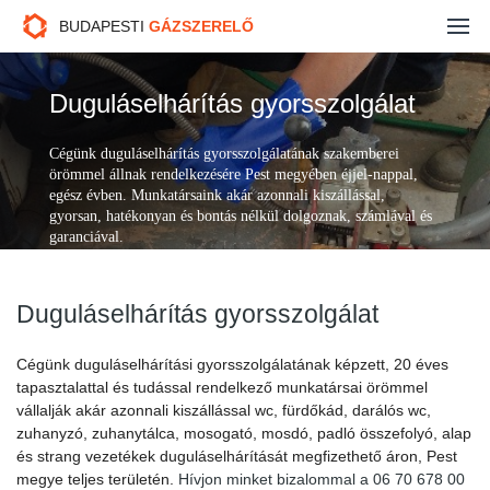
Gázszerelés
BUDAPESTI
GÁZSZERELŐ
Fűtésszerelés
Duguláselhárítás gyorsszolgálat
Duguláselhárítás
Cégünk duguláselhárítás gyorsszolgálatának szakemberei
örömmel állnak rendelkezésére Pest megyében éjjel-nappal,
Kazán javítás
egész évben. Munkatársaink akár azonnali kiszállással,
gyorsan, hatékonyan és bontás nélkül dolgoznak, számlával és
Ajánlatkérés
garanciával.
Kapcsolat
Duguláselhárítás gyorsszolgálat
Cégünk duguláselhárítási gyorsszolgálatának képzett, 20 éves
tapasztalattal és tudással rendelkező munkatársai örömmel
vállalják akár azonnali kiszállással wc, fürdőkád, darálós wc,
zuhanyzó, zuhanytálca, mosogató, mosdó, padló összefolyó, alap
és strang vezetékek duguláselhárítását megfizethető áron, Pest
megye teljes területén.
Hívjon minket bizalommal a 06 70 678 00