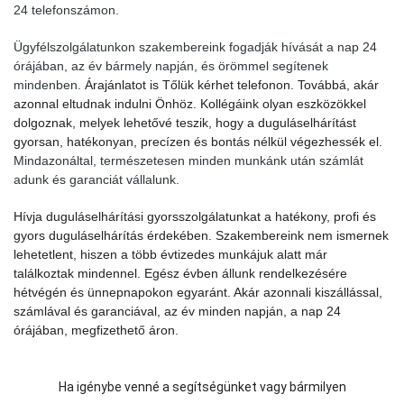
24 telefonszámon.
Ügyfélszolgálatunkon szakembereink fogadják hívását a nap 24
órájában, az év bármely napján, és örömmel segítenek
mindenben.
Árajánlatot is Tőlük kérhet telefonon. Továbbá, akár
azonnal eltudnak indulni Önhöz. Kollégáink olyan eszközökkel
dolgoznak, melyek lehetővé teszik, hogy a duguláselhárítást
gyorsan, hatékonyan, precízen és bontás nélkül végezhessék el.
Mindazonáltal, természetesen minden munkánk után számlát
adunk és garanciát vállalunk.
Hívja duguláselhárítási gyorsszolgálatunkat a hatékony, profi és
gyors duguláselhárítás érdekében. Szakembereink nem ismernek
lehetetlent, hiszen a több évtizedes munkájuk alatt már
találkoztak mindennel. Egész évben állunk rendelkezésére
hétvégén és ünnepnapokon egyaránt. Akár azonnali kiszállással,
számlával és garanciával, az év minden napján, a nap 24
órájában, megfizethető áron.
Ha igénybe venné a segítségünket vagy bármilyen