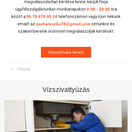
megválaszolatlan kérdése lenne, kérjük hívja
ügyfélszolgálatunkat munkanapokon
0:00 - 24:00
óra
közöt a
06 70 678 00 24
telefonszámon vagy írjon nekünk
emailt az
zachareszku78@gmail.com
címünkre és
szakembereink örömmel megválaszolják kérdését.
Visszahívást kérek!
Vissza
Vízszivattyúzás