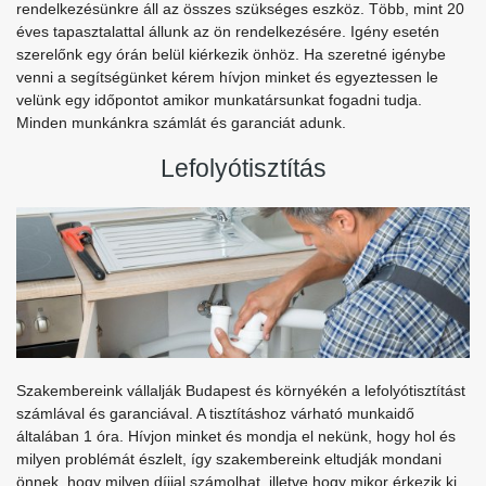
rendelkezésünkre áll az összes szükséges eszköz. Több, mint 20
éves tapasztalattal állunk az ön rendelkezésére. Igény esetén
szerelőnk egy órán belül kiérkezik önhöz. Ha szeretné igénybe
venni a segítségünket kérem hívjon minket és egyeztessen le
velünk egy időpontot amikor munkatársunkat fogadni tudja.
Minden munkánkra számlát és garanciát adunk.
Lefolyótisztítás
Szakembereink vállalják Budapest és környékén a lefolyótisztítást
számlával és garanciával. A tisztításhoz várható munkaidő
általában 1 óra. Hívjon minket és mondja el nekünk, hogy hol és
milyen problémát észlelt, így szakembereink eltudják mondani
önnek, hogy milyen díjjal számolhat, illetve hogy mikor érkezik ki