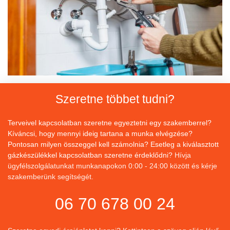
Szeretne többet tudni?
Terveivel kapcsolatban szeretne egyeztetni egy szakemberrel?
Kíváncsi, hogy mennyi ideig tartana a munka elvégzése?
Pontosan milyen összeggel kell számolnia? Esetleg a kiválasztott
gázkészülékkel kapcsolatban szeretne érdeklődni?
Hívja
ügyfélszolgálatunkat munkanapokon 0:00 - 24:00 között és kérje
szakemberünk segítségét.
06 70 678 00 24