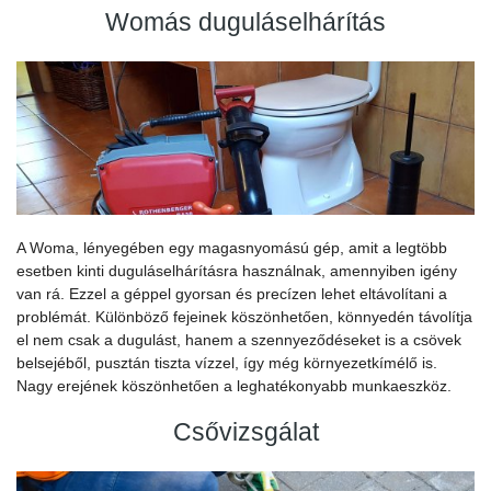
Womás duguláselhárítás
A Woma, lényegében egy magasnyomású gép, amit a legtöbb
esetben kinti duguláselhárításra használnak, amennyiben igény
van rá. Ezzel a géppel gyorsan és precízen lehet eltávolítani a
problémát. Különböző fejeinek köszönhetően, könnyedén távolítja
el nem csak a dugulást, hanem a szennyeződéseket is a csövek
belsejéből, pusztán tiszta vízzel, így még környezetkímélő is.
Nagy erejének köszönhetően a leghatékonyabb munkaeszköz.
Csővizsgálat