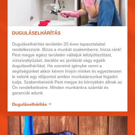
DUGULÁSELHÁRÍTÁS
Duguláselhárítás területén 20 éves tapasztalattal
rendelkezzünk. Bízza a munkát szakemberre, bízza ránk!
Pest megye egész területén vállaljuk lefolyótisztítást,
vízszivattyűzást, darálós wc javítását vagy egyéb
duguláselhárítást. Ha szeretné igénybe venni a
segítségünket akkor kérem hívjon minket és egyeztessen
le velünk egy időpontot amikor munkatársunkat fogadni
tudja. Szakembereink Pest megye és környékén állnak az
Ön rendelketésére. Minden munkánkra számlát és
garanciát adunk.
Duguláselhárítás