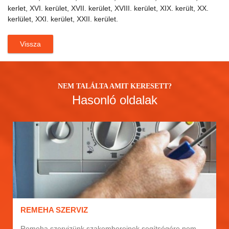
kerlet, XVI. kerület, XVII. kerület, XVIII. kerület, XIX. került, XX.
kerlület, XXI. kerület, XXII. kerület.
Vissza
NEM TALÁLTA AMIT KERESETT?
Hasonló oldalak
REMEHA SZERVIZ
Remeha szervizünk szakembereinek segítségére nem