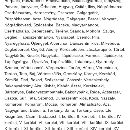
Horpács, Pusztaberki, Érsekvadkert, Balassagyarmat, Ipolyszög,
Patvarc, Ipolyvece, Őrhalom, Hugyag, Csitár, Iliny, Nógrádmarcal,
Cserhátsurány, Herencsény, Csesztve, Galgagyörk,
Püspökhatvan, Acsa, Nógrádsáp, Galgaguta, Bercel, Vanyarc,
Nógrádkövesd, Szécsénke, Becske, Magyarnándor,
Cserháthaláp, Debercsény, Terény, Szanda, Mohora, Szügy,
Cegléd, Tápiószentmárton, Nyársapát, Csemő, Pilis,
Nyáregyháza, Újlengyel, Albertirsa, Dánszentmiklós, Mikebuda,
Ceglédbercel, Cegléd, Abony, Kőröstetétlen, Jászkarajenő, Törtel,
Nagykőrös, Kocsér, Nagykáta, Tápióbicske, Farmos, Tápiószele,
Tápiógyörgye, Újszilvás, Tápiószőlős, Tatabánya, Gyermely,
Szomor, Vértessomló, Várgesztes, Tarján, Héreg, Vértestolna,
Tardos, Tata, Baj, Vértesszőlős, Oroszlány, Környe, Kecskéd,
Kömlőd, Dad, Bokod, Szákszend, Császár, Vérteskethely,
Bakonysárkány, Aka, Kisbér, Kisbér, Ászár, Kerékteleki,
Bársonyos, Bakonyszombathely, Bakonybánk, Réde, Ácsteszér,
Csatka, Súr, Tata, Szomód, Dunaszentmiklós, Kocs, Naszály,
Komárom, Komárom, Mocsa, Komárom, Almásfüzitő, Ács,
Nagyigmánd, Bábolna, Tárkány, Bana, Tárkány, Csép, Ete,
Kisigmánd, Csém, Budapest, I. kerület, II. kerület, III. kerület, IV.
kerület, V. kerület, VI. kerület, VII. kerület, VIII. kerület, IX. kerület,
X. kerület, XI. kerület, XII. kerület, XIII. kerület, XIV. kerület, XV.