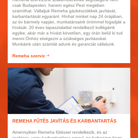
csak Budapesten, hanem egész Pest megében
számíthat. Vállaljuk Remeha gázkészülékek javítását,
karbantartását egyaránt. Hívhat minket nap 24 órájában,
az év bármely napján, munkatársaink örömmel fogadják a
hívását. 20 éves tapasztalattal rendelkező kollégáink
egyike, akár már a hívást követően, egy órán belül ki tud
menni Önhöz elvégezni a szükséges javításokat.
Munkáink után számlát adunk és garanciát vállalunk.
Remeha szerviz
REMEHA FŰTÉS JAVÍTÁS ÉS KARBANTARTÁS
Amennyiben Remeha fűtéssel rendelkezik, és az
javításra, vagy karbantartásra szorul, ne habozzon hívni