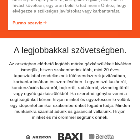
hívást követően, egy órán belül ki tud menni Önhöz, hogy
elvégezze a szükséges javításokat vagy karbantartást.
Purmo szerviz
A legjobbakkal szövetségben.
Az országban elérhető legtöbb márka gázkészülékeit kiválóan
ismerjük, hiszen szakemberink több, mint 20 éves
tapasztalattal rendelkeznek fűtésrendszerek javításában,
karbantartásában és szerelésében. Legyen szó kazánról,
kondenzációs kazánról, bojlerről, radiátorról, vízmelegítőről
vagy egyéb gázkészülékből. Ha szeretné igénybe venni a
segítségünket kérem hívjon minket és egyeztessen le velünk
egy időpontot amikor szakemberünket fogadni tudja. Minden
munkánkra számlát adunk és garanciát vállalunk. Hívjon
minket és mi örömmel segítünk önnek.