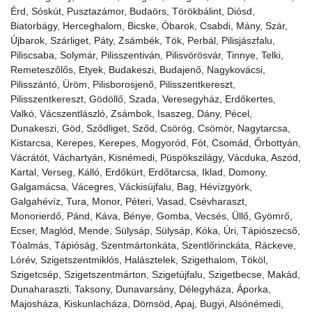
Érd, Sóskút, Pusztazámor, Budaörs, Törökbálint, Diósd,
Biatorbágy, Herceghalom, Bicske, Óbarok, Csabdi, Mány, Szár,
Újbarok, Szárliget, Páty, Zsámbék, Tök, Perbál, Pilisjászfalu,
Piliscsaba, Solymár, Pilisszentiván, Pilisvörösvár, Tinnye, Telki,
Remeteszőlős, Etyek, Budakeszi, Budajenő, Nagykovácsi,
Pilisszántó, Üröm, Pilisborosjenő, Pilisszentkereszt,
Pilisszentkereszt, Gödöllő, Szada, Veresegyház, Erdőkertes,
Valkó, Vácszentlászló, Zsámbok, Isaszeg, Dány, Pécel,
Dunakeszi, Göd, Sződliget, Sződ, Csörög, Csömör, Nagytarcsa,
Kistarcsa, Kerepes, Kerepes, Mogyoród, Fót, Csomád, Őrbottyán,
Vácrátót, Váchartyán, Kisnémedi, Püspökszilágy, Vácduka, Aszód,
Kartal, Verseg, Kálló, Erdőkürt, Erdőtarcsa, Iklad, Domony,
Galgamácsa, Vácegres, Váckisújfalu, Bag, Hévízgyörk,
Galgahévíz, Tura, Monor, Péteri, Vasad, Csévharaszt,
Monorierdő, Pánd, Káva, Bénye, Gomba, Vecsés, Üllő, Gyömrő,
Ecser, Maglód, Mende, Sülysáp, Sülysáp, Kóka, Úri, Tápiószecső,
Tóalmás, Tápióság, Szentmártonkáta, Szentlőrinckáta, Ráckeve,
Lórév, Szigetszentmiklós, Halásztelek, Szigethalom, Tököl,
Szigetcsép, Szigetszentmárton, Szigetújfalu, Szigetbecse, Makád,
Dunaharaszti, Taksony, Dunavarsány, Délegyháza, Áporka,
Majosháza, Kiskunlacháza, Dömsöd, Apaj, Bugyi, Alsónémedi,