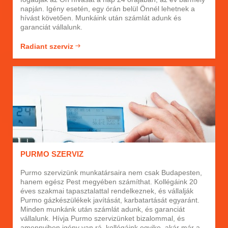
napján. Igény esetén, egy órán belül Önnél lehetnek a
hívást követően. Munkáink után számlát adunk és
garanciát vállalunk.
Radiant szerviz
PURMO SZERVIZ
Purmo szervizünk munkatársaira nem csak Budapesten,
hanem egész Pest megyében számíthat. Kollégáink 20
éves szakmai tapasztalattal rendelkeznek, és vállalják
Purmo gázkészülékek javítását, karbatartását egyaránt.
Minden munkánk után számlát adunk, és garanciát
vállalunk. Hívja Purmo szervizünket bizalommal, és
amennyiben igény van rá, kollégáink egyike, akár már a