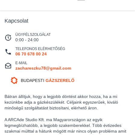
Kapcsolat
ÜGYFÉLSZOLGÁLAT
0:00 - 24:00
TELEFONOS ELÉRHETŐSÉG
06 70 678 00 24
E-MAIL
zachareszku78@gmail.com
BUDAPESTI
GÁZSZERELŐ
Bátran állítjuk, hogy a legjobb döntést akkor hozza, ha a mi
kezünkbe adja a gázkészülékét. Céljaink egyszerűek, kiváló
minőségű szolgáltatást biztosítani, elérhető áron.
A ARCAde Studio Kft. ma Magyarországon az egyik
legmegbízhatóbb, a legjobb szakemberekkel. Több évtizedes
szakmai múlttal a hátunk mögött már nincs olyan probléma amit