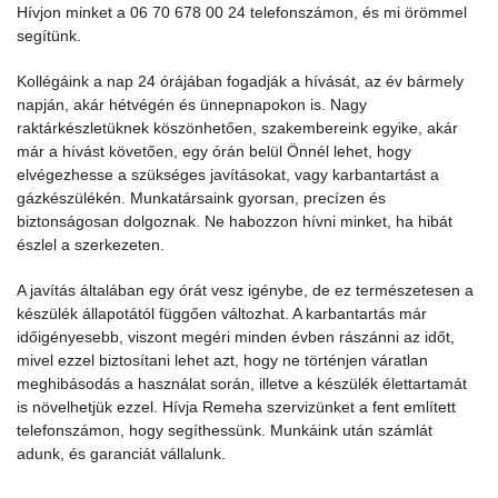
Hívjon minket a 06 70 678 00 24 telefonszámon, és mi örömmel
segítünk.
Kollégáink a nap 24 órájában fogadják a hívását, az év bármely
napján, akár hétvégén és ünnepnapokon is. Nagy
raktárkészletüknek köszönhetően, szakembereink egyike, akár
már a hívást követően, egy órán belül Önnél lehet, hogy
elvégezhesse a szükséges javításokat, vagy karbantartást a
gázkészülékén. Munkatársaink gyorsan, precízen és
biztonságosan dolgoznak. Ne habozzon hívni minket, ha hibát
észlel a szerkezeten.
A javítás általában egy órát vesz igénybe, de ez természetesen a
készülék állapotától függően változhat. A karbantartás már
időigényesebb, viszont megéri minden évben rászánni az időt,
mivel ezzel biztosítani lehet azt, hogy ne történjen váratlan
meghibásodás a használat során, illetve a készülék élettartamát
is növelhetjük ezzel. Hívja Remeha szervizünket a fent említett
telefonszámon, hogy segíthessünk. Munkáink után számlát
adunk, és garanciát vállalunk.