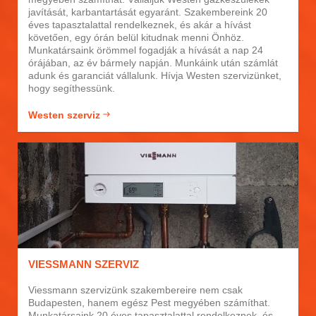
javítását, karbantartását egyaránt. Szakembereink 20
éves tapasztalattal rendelkeznek, és akár a hívást
követően, egy órán belül kitudnak menni Önhöz.
Munkatársaink örömmel fogadják a hívását a nap 24
órájában, az év bármely napján. Munkáink után számlát
adunk és garanciát vállalunk. Hívja Westen szervizünket,
hogy segíthessünk.
Westen szerviz
VIESSMANN SZERVIZ
Viessmann szervizünk szakembereire nem csak
Budapesten, hanem egész Pest megyében számíthat.
Munkatársaink 20 éves tapasztalattal rendelkeznek, és