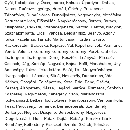
Gyál, Felsőpakony, Ócsa, Inárcs, Kakucs, Újhartyán, Dabas,
Dabas, Tatárszentgyörgy, Hernád, Örkény, Pusztavacs,
Táborfalva, Dunaújváros, Dunaújváros, Nagyvenyim, Mezőfalva,
Daruszentmiklós, Előszállás, Nagykarácsony, Baracs, Baracs,
Kisapostag, Perkáta, Szabadegyháza, Sárosd, Hantos, Nagylók,
Százhalombatta, Ercsi, Iváncsa, Beloiannisz, Besnyő, Adony,
Kulcs, Rácalmás, Tárnok, Martonvásár, Tordas, Gyúró,
Ráckeresztúr, Baracska, Kajászó, Vál, Kápolnásnyék, Pázmánd,
Vereb, Velence, Gárdony, Gárdony, Gárdony, Pusztaszabolcs,
Esztergom, Esztergom, Dorog, Kesztölc, Leányvár, Piliscsév,
Csolnok, Dág, Sárisáp, Nagysáp, Bajna, Epöl, Máriahalom, Úny,
Annavölgy, Tokod, Tokodaltáró, Bajót, Tát, Mogyorósbánya,
Nyergesújfalu, Lábatlan, Süttő, Neszmély, Dunaalmás, Vác,
Nőtincs, Ősagárd, Felsőpetény, Kosd, Rád, Penc, Csővár,
Keszeg, Alsópetény, Nézsa, Legénd, Verőce, Kismaros, Szokolya,
Kóspallag, Nagymaros, Zebegény, Szob, Márianosztra,
Ipolydamásd, Letkés, Ipolytölgyes, Nagybörzsöny, Vámosmikola,
Tésa, Perőcsény, Kemence, Bernecebaráti, Szendehely,
Berkenye, Nógrád, Diósjenő, Borsosberény, Nagyoroszi,
Drégelypalánk, Hont, Patak, Dejtár, Rétság, Tereske, Bánk,
Romhány, Kétbodony, Kisecset, Szente, Szátok, Tolmács,