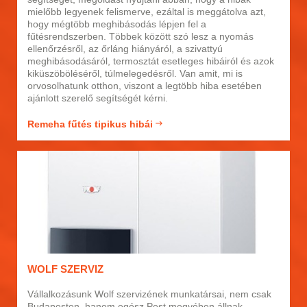
mielőbb legyenek felismerve, ezáltal is meggátolva azt,
hogy mégtöbb meghibásodás lépjen fel a
fűtésrendszerben. Többek között szó lesz a nyomás
ellenőrzésről, az őrláng hiányáról, a szivattyú
meghibásodásáról, termosztát esetleges hibáiról és azok
kiküszöböléséről, túlmelegedésről. Van amit, mi is
orvosolhatunk otthon, viszont a legtöbb hiba esetében
ajánlott szerelő segítségét kérni.
Remeha fűtés tipikus hibái
WOLF SZERVIZ
Vállalkozásunk Wolf szervizének munkatársai, nem csak
Budapesten, hanem egész Pest megyében állnak