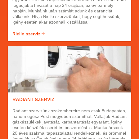
fogadják a hívását a nap 24 órájban, az év bármely
napján. Munkáink után számlát adunk és garanciát
vállalunk. Hívja Riello szervizünket, hogy segíthessünk,
igény esetén akár azonnali kiszállással.
Riello szerviz
RADIANT SZERVIZ
Radiant szervizünk szakembereire nem csak Budapesten,
hanem egész Pest megyében számíthat. Vállaljuk Radiant
gázkészülékek javítását, karbantartását egyaránt. Igény
esetén készülék cserét és beszerelést is. Munkatársaink
20 éves szakmai tapasztalattal rendelkeznek, és örömmel
fogadják az Ön hívását a nap 24 órájában, az év bármely