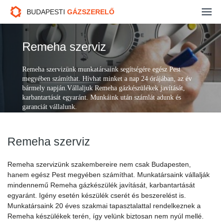
Gázszerelés
BUDAPESTI
GÁZSZERELŐ
Fűtésszerelés
Remeha szerviz
Duguláselhárítás
Remeha szervizünk munkatársaink segítségére egész Pest
megyében számíthat. Hívhat minket a nap 24 órájában, az év
Kazán javítás
bármely napján.Vállaljuk Remeha gázkészülékek javítását,
karbantartását egyaránt. Munkáink után számlát adunk és
Ajánlatkérés
garanciát vállalunk.
Kapcsolat
Remeha szerviz
Remeha szervizünk szakembereire nem csak Budapesten,
hanem egész Pest megyében számíthat. Munkatársaink vállalják
mindennemű Remeha gázkészülék javítását, karbantartását
egyaránt. Igény esetén készülék cserét és beszerelést is.
Munkatársaink 20 éves szakmai tapasztalattal rendelkeznek a
Remeha készülékek terén, így velünk biztosan nem nyúl mellé.