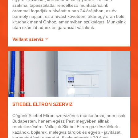
szakmai tapasztalattal rendelkező munkatársaink
örömmel fogadják a hívását a nap 24 órájában, az év
bármely napján, és a hívást követően, akár egy órán belül
kitudnak menni Önhöz, amennyiben szükséges. Munkáink
után számlát adunk és garanciát vállalunk.
Vaillant szerviz
STIEBEL ELTRON SZERVIZ
Cégünk Stiebel Eltron szervizének munkatársai, nem csak
Budapesten, hanem egész Pest megyében állnak
rendelkezésére. Vállaljuk Stiebel Eltron gázkészülékek -
kazánok, bojlerek, melegvíz tárolók és egyéb - javítását,
karbantartását egyaránt. Szakembereink 20 éves