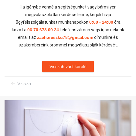
Ha igénybe venné a segítségünket vagy bármilyen
megválaszolatlan kérdése lenne, kérjük hívja
ügyfélszolgálatunkat munkanapokon
0:00 - 24:00
óra
közöt a
06 70 678 00 24
telefonszámon vagy írjon nekünk
emailt az
zachareszku78@gmail.com
címünkre és
szakembereink örömmel megválaszolják kérdését.
Visszahívást kérek!
Vissza