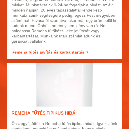
minket. Munkatársaink 0-24-be fogadják a hívást, az év
minden napján. 20 éves tapasztalattal rendelkező
munkatársaink segítségére pedig, egész Pest megyében
számíthat. Hívásától számítva, akár már egy órán belül ki
tudunk menni Önhöz, amennyiben igény van rá. Ne
halogassa Remeha fűtőkészüléke javítását vagy
karbantartását. Munkáink után számlát adunk és
garanciát vállalunk.
Remeha fűtés javítás és karbantartás
REMEHA FŰTÉS TIPIKUS HIBÁI
Összegyűjtöttük a Remeha fűtés tipikus hibáit. Igyekszünk
segítséget, megoldást nyújtani abban, hogy a hibák