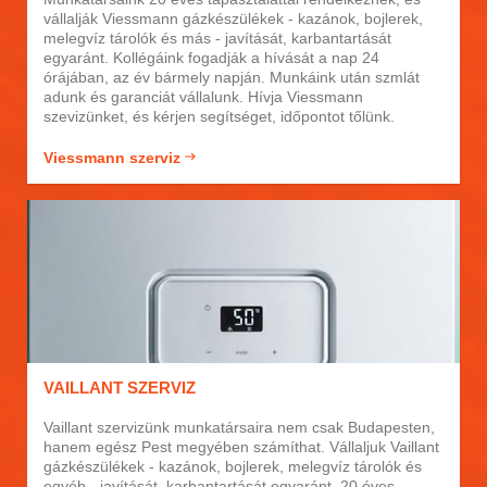
vállalják Viessmann gázkészülékek - kazánok, bojlerek,
melegvíz tárolók és más - javítását, karbantartását
egyaránt. Kollégáink fogadják a hívását a nap 24
órájában, az év bármely napján. Munkáink után szmlát
adunk és garanciát vállalunk. Hívja Viessmann
szevizünket, és kérjen segítséget, időpontot tőlünk.
Viessmann szerviz
VAILLANT SZERVIZ
Vaillant szervizünk munkatársaira nem csak Budapesten,
hanem egész Pest megyében számíthat. Vállaljuk Vaillant
gázkészülékek - kazánok, bojlerek, melegvíz tárolók és
egyéb - javítását, karbantartását egyaránt. 20 éves