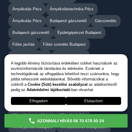
Árnyékolás Pécs
Árnyékolástechnika Pécs
Árnyékolás Pécs
Budapesti gázszerelő
Gázszerelés
Budapesti gázszerelő
Épületgépészet Budapest
Fűtés javítás
Fűtés szerelés Budapest
Fűtésszerelő Mester
Gázkazán javítás
A legjobb élmény biztosítása érdekében sütiket használunk az
Gázkazán karbantartás
Gázkazán szerelés
eszközinformációk tárolására és elérésére. Ezeknek a
technológiáknak az elfogadása lehetővé teszi számunkra, hogy
jobbá tehessünk weboldalainkat. Bővebb információkat a
Gázkazán Szerelő
Gázszerelő Budapest
sütikről a
Cookie (Süti) kezelési szabályzat
az adatkezlésről
pedig az
Adatvédelmi tájékoztató
-ban olvashat.
Gázszerelő Mester
Kazán javítás
Kazán karbantartás
Elfogadom
Elutasítom
Kazán szerelés
Kazán szerelő
Kerti Pergola
Klíma árak szereléssel
Klíma beépítés
AZONNALI HÍVÁS 06 70 678 00 24
Klíma javítás Budapest
Klímaszerelés Budapesten